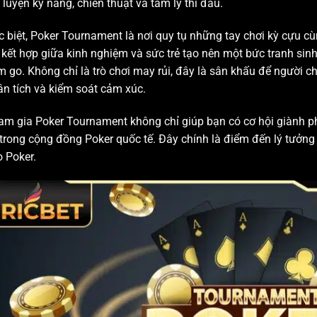
 luyện kỹ năng, chiến thuật và tâm lý thi đấu.
 biệt, Poker Tournament là nơi quy tụ những tay chơi kỳ cựu 
kết hợp giữa kinh nghiệm và sức trẻ tạo nên một bức tranh sinh
 go. Không chỉ là trò chơi may rủi, đây là sân khấu để người ch
n tích và kiểm soát cảm xúc.
am gia Poker Tournament không chỉ giúp bạn có cơ hội giành 
trong cộng đồng Poker quốc tế. Đây chính là điểm đến lý tưởng
 Poker.