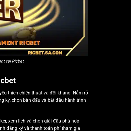
t tại Ricbet
icbet
êu thích chiến thuật và đối kháng. Nắm rõ
g ký, chọn bàn đấu và bắt đầu hành trình
ker, xem lịch và chọn giải đấu phù hợp
 hành đăng ký và thanh toán phí tham gia