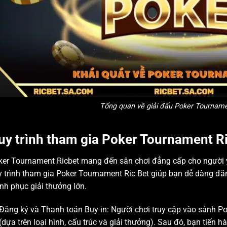
Tổng quan về giải đấu Poker Tournamen
uy trình tham gia Poker Tournament R
er Tournament Ricbet mang đến sân chơi đẳng cấp cho người y
 trình tham gia Poker Tournament Ric Bet giúp bạn dễ dàng đăn
nh phục giải thưởng lớn.
Đăng ký và Thanh toán Buy-in: Người chơi truy cập vào sảnh Po
(dựa trên loại hình, cấu trúc và giải thưởng). Sau đó, bạn tiến