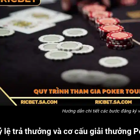
Hướng dẫn chi tiết các bước đăng ký v
ỷ lệ trả thưởng và cơ cấu giải thưởng 