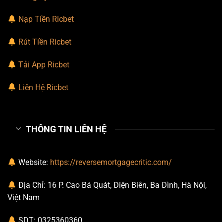
Nạp Tiền Ricbet
Rút Tiền Ricbet
Tải App Ricbet
Liên Hệ Ricbet
THÔNG TIN LIÊN HỆ
Website:
https://reversemortgagecritic.com/
Địa Chỉ: 16 P. Cao Bá Quát, Điện Biên, Ba Đình, Hà Nội,
Việt Nam
SDT: 0325360360