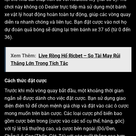
chơi này không có Dealer trực tiếp mà sử dụng một bánh
xe vật lý hoạt động hoàn toàn tự động, giúp các vòng quay
diễn ra nhanh chóng và liên tục. Bạn đặt cược vào nơi họ
dự đoán quả bóng sẽ dừng lại trên bánh xe 37 số (từ 0 đến
36).
Xem Thêm:
Live Rồng Hổ Ricbet – So Tài May Rủi
Thắng Lớn Trong Tích Tắc
Cách thức đặt cược
Trước khi mỗi vòng quay bắt đầu, một khoảng thời gian
ngắn sẽ được dành cho việc đặt cược. Bạn sử dụng giao
diện điện tử để chọn mệnh giá chip và đặt vào các ô cược
mong muốn trên bàn cược. Các loại cược phổ biến bao
gồm cược bên trong (cược vào các số cụ thể, hàng, góc)
với tỷ lệ trả thưởng cao, và cược bên ngoài (Đỏ/Đen,