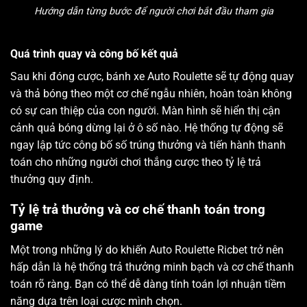
Hướng dẫn từng bước để người chơi bắt đầu tham gia
Quá trình quay và công bố kết quả
Sau khi đóng cược, bánh xe Auto Roulette sẽ tự động quay
và thả bóng theo một cơ chế ngẫu nhiên, hoàn toàn không
có sự can thiệp của con người. Màn hình sẽ hiển thị cận
cảnh quả bóng dừng lại ở ô số nào. Hệ thống tự động sẽ
ngay lập tức công bố số trúng thưởng và tiến hành thanh
toán cho những người chơi thắng cược theo tỷ lệ trả
thưởng quy định.
Tỷ lệ trả thưởng và cơ chế thanh toán trong
game
Một trong những lý do khiến Auto Roulette Ricbet trở nên
hấp dẫn là hệ thống trả thưởng minh bạch và cơ chế thanh
toán rõ ràng. Bạn có thể dễ dàng tính toán lợi nhuận tiềm
năng dựa trên loại cược mình chọn.