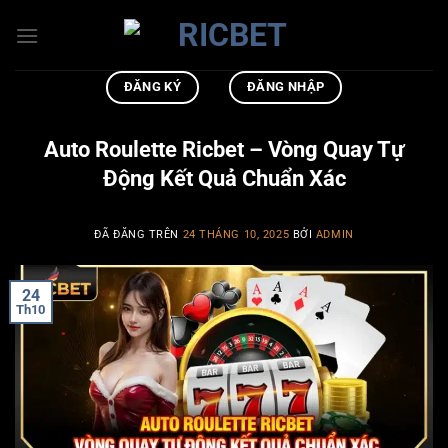
Chuyển
đến
nội
dung
ĐĂNG KÝ
ĐĂNG NHẬP
Auto Roulette Ricbet – Vòng Quay Tự
Động Kết Quả Chuẩn Xác
ĐÃ ĐĂNG TRÊN
24 THÁNG 10, 2025
BỞI
ADMIN
24
Th10