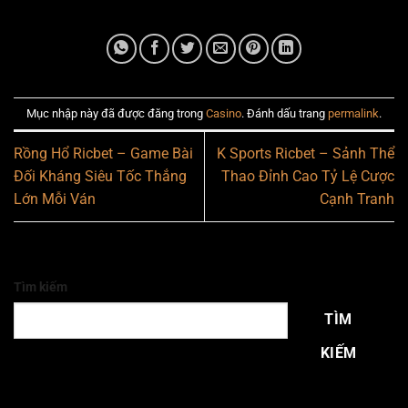
Mục nhập này đã được đăng trong
Casino
. Đánh dấu trang
permalink
.
Rồng Hổ Ricbet – Game Bài
K Sports Ricbet – Sảnh Thể
Đối Kháng Siêu Tốc Thắng
Thao Đỉnh Cao Tỷ Lệ Cược
Lớn Mỗi Ván
Cạnh Tranh
Tìm kiếm
TÌM
KIẾM