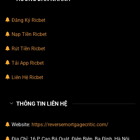
Đăng Ký Ricbet
Nạp Tiền Ricbet
Rút Tiền Ricbet
Tải App Ricbet
Liên Hệ Ricbet
THÔNG TIN LIÊN HỆ
Website:
https://reversemortgagecritic.com/
Địa Chỉ: 16 P. Cao Bá Quát, Điện Biên, Ba Đình, Hà Nội,