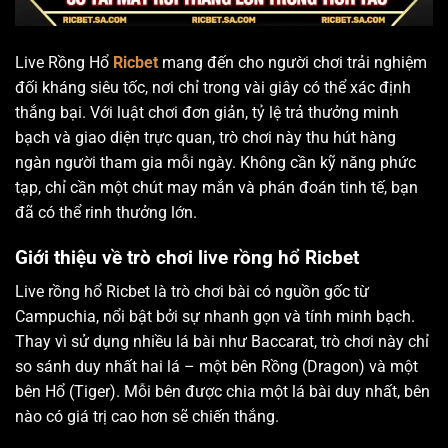
Live Rồng Hổ
Ricbet
mang đến cho người chơi trải nghiệm
đối kháng siêu tốc, nơi chỉ trong vài giây có thể xác định
thắng bại. Với luật chơi đơn giản, tỷ lệ trả thưởng minh
bạch và giao diện trực quan, trò chơi này thu hút hàng
ngàn người tham gia mỗi ngày. Không cần kỹ năng phức
tạp, chỉ cần một chút may mắn và phán đoán tinh tế, bạn
đã có thể rinh thưởng lớn.
Giới thiệu về trò chơi live rồng hổ Ricbet
Live rồng hổ Ricbet là trò chơi bài có nguồn gốc từ
Campuchia, nổi bật bởi sự nhanh gọn và tính minh bạch.
Thay vì sử dụng nhiều lá bài như Baccarat, trò chơi này chỉ
so sánh duy nhất hai lá – một bên Rồng (Dragon) và một
bên Hổ (Tiger). Mỗi bên được chia một lá bài duy nhất, bên
nào có giá trị cao hơn sẽ chiến thắng.