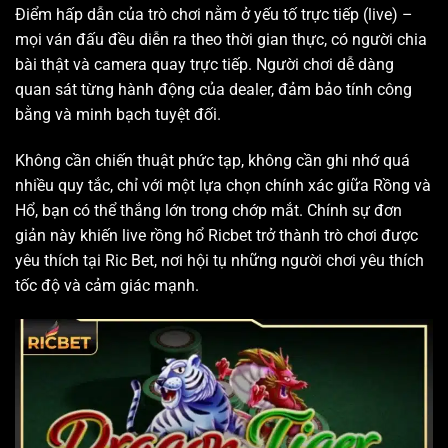
Điểm hấp dẫn của trò chơi nằm ở yếu tố trực tiếp (live) –
mọi ván đấu đều diễn ra theo thời gian thực, có người chia
bài thật và camera quay trực tiếp. Người chơi dễ dàng
quan sát từng hành động của dealer, đảm bảo tính công
bằng và minh bạch tuyệt đối.
Không cần chiến thuật phức tạp, không cần ghi nhớ quá
nhiều quy tắc, chỉ với một lựa chọn chính xác giữa Rồng và
Hổ, bạn có thể thắng lớn trong chớp mắt. Chính sự đơn
giản này khiến live rồng hổ Ricbet trở thành trò chơi được
yêu thích tại Ric Bet, nơi hội tụ những người chơi yêu thích
tốc độ và cảm giác mạnh.