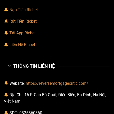
Nạp Tiền Ricbet
Rút Tiền Ricbet
Tải App Ricbet
Liên Hệ Ricbet
THÔNG TIN LIÊN HỆ
Website:
https://reversemortgagecritic.com/
Địa Chỉ: 16 P. Cao Bá Quát, Điện Biên, Ba Đình, Hà Nội,
Việt Nam
SDT: 0325360360