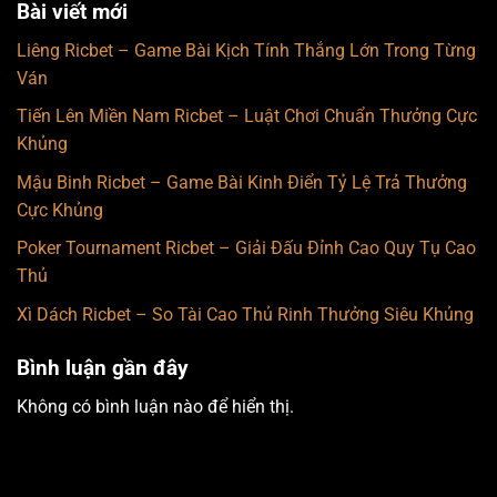
Bài viết mới
Liêng Ricbet – Game Bài Kịch Tính Thắng Lớn Trong Từng
Ván
Tiến Lên Miền Nam Ricbet – Luật Chơi Chuẩn Thưởng Cực
Khủng
Mậu Binh Ricbet – Game Bài Kinh Điển Tỷ Lệ Trả Thưởng
Cực Khủng
Poker Tournament Ricbet – Giải Đấu Đỉnh Cao Quy Tụ Cao
Thủ
Xì Dách Ricbet – So Tài Cao Thủ Rinh Thưởng Siêu Khủng
Bình luận gần đây
Không có bình luận nào để hiển thị.