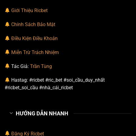
Giới Thiệu Ricbet
Chính Sách Bảo Mật
Điều Kiện Điều Khoản
Miễn Trừ Trách Nhiệm
Tác Giả:
Trần Tùng
Hastag: #ricbet #ric_bet #soi_cầu_duy_nhất
#ricbet_soi_cầu #nhà_cái_ricbet
HƯỚNG DẪN NHANH
Đăng Ký Ricbet