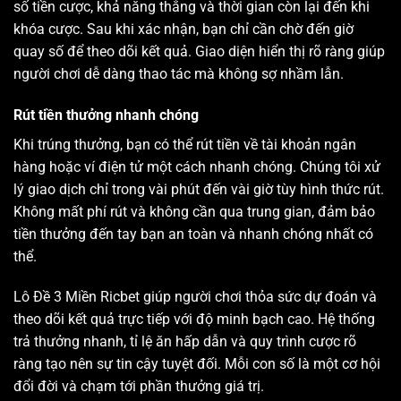
số tiền cược, khả năng thắng và thời gian còn lại đến khi
khóa cược. Sau khi xác nhận, bạn chỉ cần chờ đến giờ
quay số để theo dõi kết quả. Giao diện hiển thị rõ ràng giúp
người chơi dễ dàng thao tác mà không sợ nhầm lẫn.
Rút tiền thưởng nhanh chóng
Khi trúng thưởng, bạn có thể rút tiền về tài khoản ngân
hàng hoặc ví điện tử một cách nhanh chóng. Chúng tôi xử
lý giao dịch chỉ trong vài phút đến vài giờ tùy hình thức rút.
Không mất phí rút và không cần qua trung gian, đảm bảo
tiền thưởng đến tay bạn an toàn và nhanh chóng nhất có
thể.
Lô Đề 3 Miền Ricbet giúp người chơi thỏa sức dự đoán và
theo dõi kết quả trực tiếp với độ minh bạch cao. Hệ thống
trả thưởng nhanh, tỉ lệ ăn hấp dẫn và quy trình cược rõ
ràng tạo nên sự tin cậy tuyệt đối. Mỗi con số là một cơ hội
đổi đời và chạm tới phần thưởng giá trị.