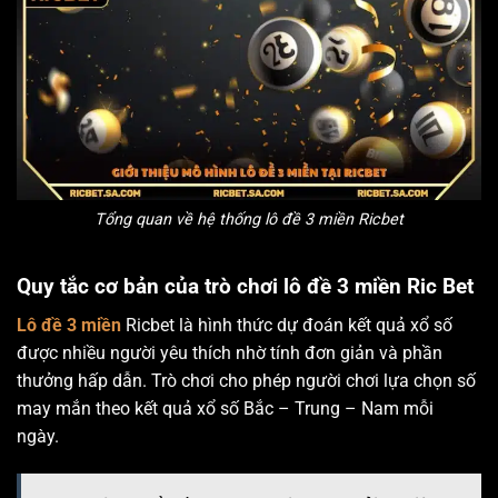
Tổng quan về hệ thống lô đề 3 miền Ricbet
Quy tắc cơ bản của trò chơi lô đề 3 miền Ric Bet
Lô đề 3 miền
Ricbet là hình thức dự đoán kết quả xổ số
được nhiều người yêu thích nhờ tính đơn giản và phần
thưởng hấp dẫn. Trò chơi cho phép người chơi lựa chọn số
may mắn theo kết quả xổ số Bắc – Trung – Nam mỗi
ngày.