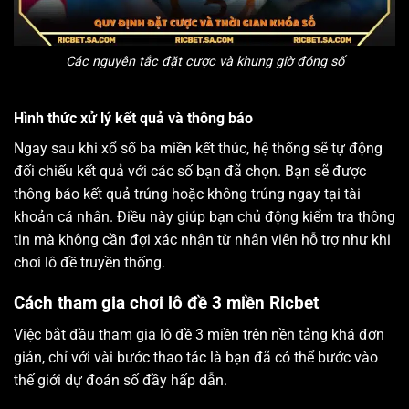
Các nguyên tắc đặt cược và khung giờ đóng số
Hình thức xử lý kết quả và thông báo
Ngay sau khi xổ số ba miền kết thúc, hệ thống sẽ tự động
đối chiếu kết quả với các số bạn đã chọn. Bạn sẽ được
thông báo kết quả trúng hoặc không trúng ngay tại tài
khoản cá nhân. Điều này giúp bạn chủ động kiểm tra thông
tin mà không cần đợi xác nhận từ nhân viên hỗ trợ như khi
chơi lô đề truyền thống.
Cách tham gia chơi lô đề 3 miền Ricbet
Việc bắt đầu tham gia lô đề 3 miền trên nền tảng khá đơn
giản, chỉ với vài bước thao tác là bạn đã có thể bước vào
thế giới dự đoán số đầy hấp dẫn.