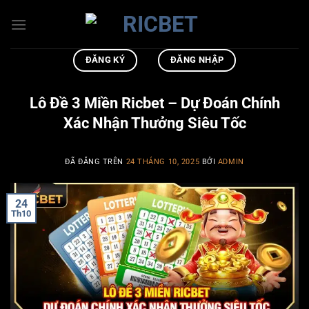
Chuyển
đến
nội
dung
ĐĂNG KÝ
ĐĂNG NHẬP
Lô Đề 3 Miền Ricbet – Dự Đoán Chính
Xác Nhận Thưởng Siêu Tốc
ĐÃ ĐĂNG TRÊN
24 THÁNG 10, 2025
BỞI
ADMIN
24
Th10